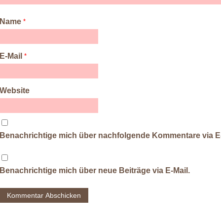
f
n
ö
e
e
f
e
f
ö
ö
n
t
f
f
f
e
)
n
f
f
Name
*
t
e
n
n
)
t
e
e
)
t
t
)
)
E-Mail
*
Website
Benachrichtige mich über nachfolgende Kommentare via E-
Benachrichtige mich über neue Beiträge via E-Mail.