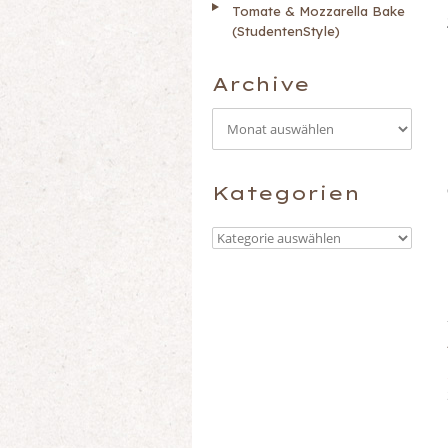
Tomate & Mozzarella Bake
(StudentenStyle)
Archive
A
r
Kategorien
c
h
K
i
a
v
t
e
e
g
o
r