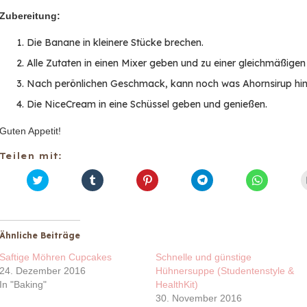
Zubereitung:
Die Banane in kleinere Stücke brechen.
Alle Zutaten in einen Mixer geben und zu einer gleichmäßigen
Nach perönlichen Geschmack, kann noch was Ahornsirup hin
Die NiceCream in eine Schüssel geben und genießen.
Guten Appetit!
Teilen mit:
K
K
K
K
K
l
l
l
l
l
i
i
i
i
i
c
c
c
c
c
k
k
k
k
k
,
,
,
e
e
u
u
u
n
n
Ähnliche Beiträge
m
m
m
,
,
ü
a
a
u
u
Saftige Möhren Cupcakes
Schnelle und günstige
b
u
u
m
m
e
f
f
a
a
24. Dezember 2016
Hühnersuppe (Studentenstyle &
r
T
P
u
u
In "Baking"
T
u
i
HealthKit)
f
f
w
m
n
T
W
30. November 2016
i
b
t
e
h