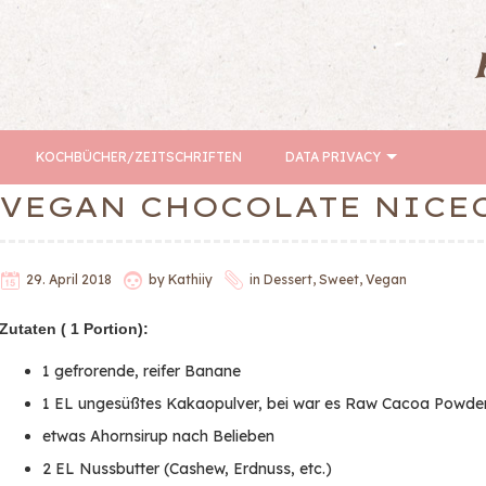
KOCHBÜCHER/ZEITSCHRIFTEN
DATA PRIVACY
VEGAN CHOCOLATE NICE
29. April 2018
by
Kathiiy
in
Dessert
,
Sweet
,
Vegan
Zutaten ( 1 Portion):
1 gefrorende, reifer Banane
1 EL ungesüßtes Kakaopulver, bei war es Raw Cacoa Powder
etwas Ahornsirup nach Belieben
2 EL Nussbutter (Cashew, Erdnuss, etc.)